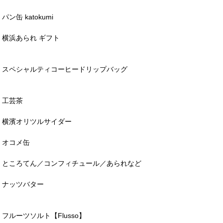
パン缶 katokumi
横浜あられ ギフト
スペシャルティコーヒードリップバッグ
工芸茶
横濱オリツルサイダー
オコメ缶
ところてん／コンフィチュール／あられなど
ナッツバター
フルーツソルト【Flusso】