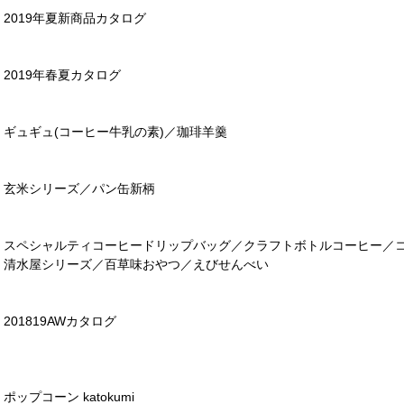
2019年夏新商品カタログ
2019年春夏カタログ
ギュギュ(コーヒー牛乳の素)／珈琲羊羹
玄米シリーズ／パン缶新柄
スペシャルティコーヒードリップバッグ／クラフトボトルコーヒー／
清水屋シリーズ／百草味おやつ／えびせんべい
201819AWカタログ
ポップコーン katokumi